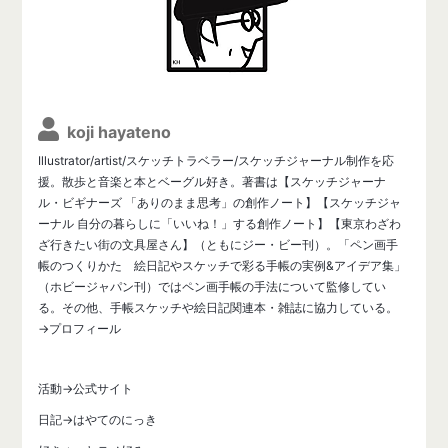
koji hayateno
Illustrator/artist/スケッチトラベラー/スケッチジャーナル制作を応
援。散歩と音楽と本とベーグル好き。著書は【スケッチジャーナ
ル・ビギナーズ 「ありのまま思考」の創作ノート】【スケッチジャ
ーナル 自分の暮らしに「いいね！」する創作ノート】【東京わざわ
ざ行きたい街の文具屋さん】（ともにジー・ビー刊）。「ペン画手
帳のつくりかた 絵日記やスケッチで彩る手帳の実例&アイデア集」
（ホビージャパン刊）ではペン画手帳の手法について監修してい
る。その他、手帳スケッチや絵日記関連本・雑誌に協力している。
→プロフィール
活動→公式サイト
日記→はやてのにっき